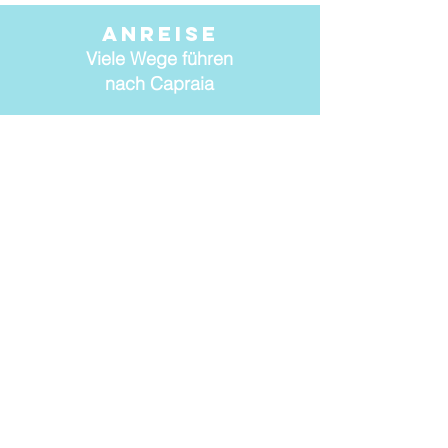
Anreise
Viele Wege führen
nach Capraia
KONTAKT & AGB
Ihre Anfrage hier
ÜBER UNS
Das Motto & und
die
Philosophie